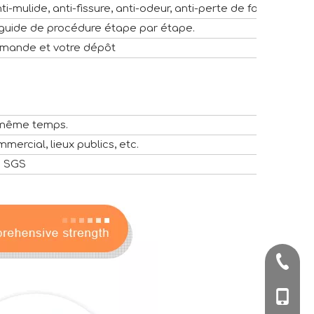
i-mulide, anti-fissure, anti-odeur, anti-perte de forme.
 guide de procédure étape par étape.
ommande et votre dépôt
n même temps.
mercial, lieux publics, etc.
me SGS
+86-57
+86-180