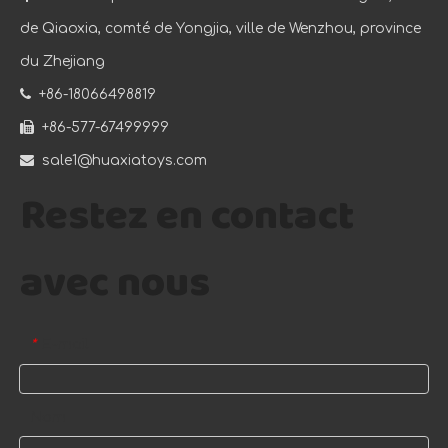
de Qiaoxia, comté de Yongjia, ville de Wenzhou, province
du Zhejiang

+86-18066498819

+86-577-67499999

sale1@huaxiatoys.com
Restez en contact
avec nous
E-mail
*
Nom