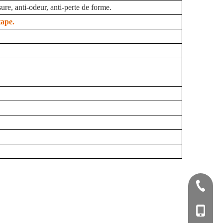
ure, anti-odeur, anti-perte de forme.
tape.
+86-57
+86-180